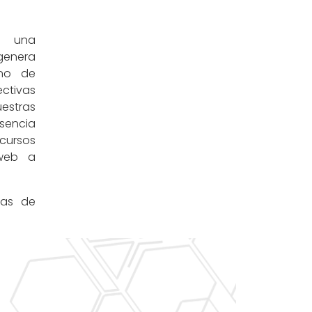
o una
genera
no de
ectivas
estras
sencia
cursos
 web a
mas de