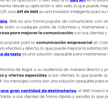
SMS en su aplicación o sitio web, una
SMS API
es la soluc
amente desde su aplicación o sitio web, lo que puede mej
 COP, una
API de SMS
es una inversión inteligente para su
mbia
, SMS es una forma popular de comunicarse con amig
de texto a cualquier parte de Colombia y mantenerse
rosa para mejorar la comunicación
con sus clientes y
ta popular para la
comunicación empresarial
en Col
a efectiva y directa, lo que puede mejorar la satisfacción
a de texto
es una solución asequible para mantenerse 
ectiva de llegar a su audiencia de manera directa y pe
s y ofertas especiales
a sus clientes, lo que puede au
OP, los mensajes cortos son una solución asequible para 
 una gran cantidad de destinatarios
, el SMS masivo 
ante a sus clientes de forma rápida y sencilla, lo que p